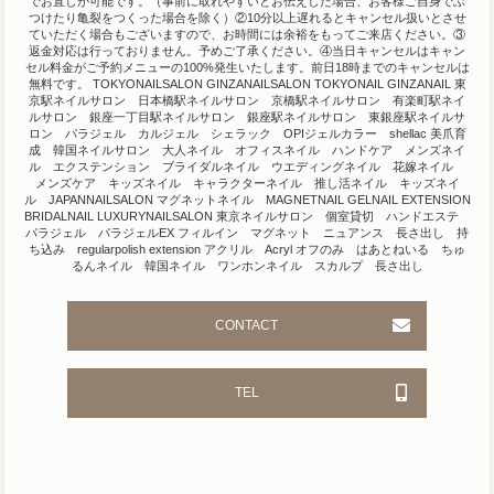
でお直しが可能です。（事前に取れやすいとお伝えした場合、お客様ご自身でぶ
つけたり亀裂をつくった場合を除く）②10分以上遅れるとキャンセル扱いとさせ
ていただく場合もございますので、お時間には余裕をもってご来店ください。③
返金対応は行っておりません。予めご了承ください。④当日キャンセルはキャン
セル料金がご予約メニューの100%発生いたします。前日18時までのキャンセルは
無料です。 TOKYONAILSALON GINZANAILSALON TOKYONAIL GINZANAIL 東
京駅ネイルサロン 日本橋駅ネイルサロン 京橋駅ネイルサロン 有楽町駅ネイ
ルサロン 銀座一丁目駅ネイルサロン 銀座駅ネイルサロン 東銀座駅ネイルサ
ロン パラジェル カルジェル シェラック OPIジェルカラー shellac 美爪育
成 韓国ネイルサロン 大人ネイル オフィスネイル ハンドケア メンズネイ
ル エクステンション ブライダルネイル ウエディングネイル 花嫁ネイル
メンズケア キッズネイル キャラクターネイル 推し活ネイル キッズネイ
ル JAPANNAILSALON マグネットネイル MAGNETNAIL GELNAIL EXTENSION
BRIDALNAIL LUXURYNAILSALON 東京ネイルサロン 個室貸切 ハンドエステ
パラジェル パラジェルEX フィルイン マグネット ニュアンス 長さ出し 持
ち込み regularpolish extension アクリル Acryl オフのみ はあとねいる ちゅ
るんネイル 韓国ネイル ワンホンネイル スカルプ 長さ出し
CONTACT
TEL