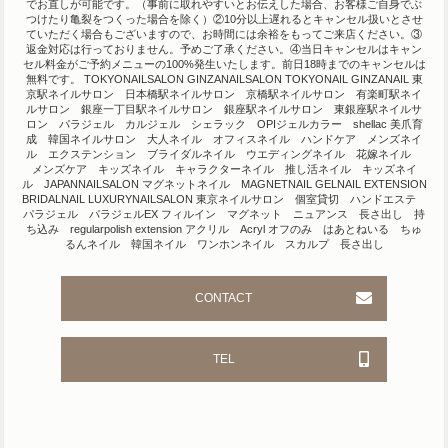
でお直しが可能です。（事前に取れやすいとお伝えした場合、お客様ご自身でぶ
つけたり亀裂をつくった場合を除く）②10分以上遅れるとキャンセル扱いとさせ
ていただく場合もございますので、お時間には余裕をもってご来店ください。③
返金対応は行っておりません。予めご了承ください。④当日キャンセルはキャン
セル料金がご予約メニューの100%発生いたします。前日18時までのキャンセルは
無料です。 TOKYONAILSALON GINZANAILSALON TOKYONAIL GINZANAIL 東
京駅ネイルサロン 日本橋駅ネイルサロン 京橋駅ネイルサロン 有楽町駅ネイ
ルサロン 銀座一丁目駅ネイルサロン 銀座駅ネイルサロン 東銀座駅ネイルサ
ロン パラジェル カルジェル シェラック OPIジェルカラー shellac 美爪育
成 韓国ネイルサロン 大人ネイル オフィスネイル ハンドケア メンズネイ
ル エクステンション ブライダルネイル ウエディングネイル 花嫁ネイル
メンズケア キッズネイル キャラクターネイル 推し活ネイル キッズネイ
ル JAPANNAILSALON マグネットネイル MAGNETNAIL GELNAIL EXTENSION
BRIDALNAIL LUXURYNAILSALON 東京ネイルサロン 個室貸切 ハンドエステ
パラジェル パラジェルEX フィルイン マグネット ニュアンス 長さ出し 持
ち込み regularpolish extension アクリル Acryl オフのみ はあとねいる ちゅ
るんネイル 韓国ネイル ワンホンネイル スカルプ 長さ出し
CONTACT
TEL