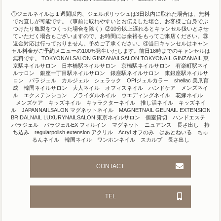
①ジェルネイルは１週間以内、ジェルポリッシュは3日以内に取れた場合は、無料
でお直しが可能です。（事前に取れやすいとお伝えした場合、お客様ご自身でぶ
つけたり亀裂をつくった場合を除く）②10分以上遅れるとキャンセル扱いとさせ
ていただく場合もございますので、お時間には余裕をもってご来店ください。③
返金対応は行っておりません。予めご了承ください。④当日キャンセルはキャン
セル料金がご予約メニューの100%発生いたします。前日18時までのキャンセルは
無料です。 TOKYONAILSALON GINZANAILSALON TOKYONAIL GINZANAIL 東
京駅ネイルサロン 日本橋駅ネイルサロン 京橋駅ネイルサロン 有楽町駅ネイ
ルサロン 銀座一丁目駅ネイルサロン 銀座駅ネイルサロン 東銀座駅ネイルサ
ロン パラジェル カルジェル シェラック OPIジェルカラー shellac 美爪育
成 韓国ネイルサロン 大人ネイル オフィスネイル ハンドケア メンズネイ
ル エクステンション ブライダルネイル ウエディングネイル 花嫁ネイル
メンズケア キッズネイル キャラクターネイル 推し活ネイル キッズネイ
ル JAPANNAILSALON マグネットネイル MAGNETNAIL GELNAIL EXTENSION
BRIDALNAIL LUXURYNAILSALON 東京ネイルサロン 個室貸切 ハンドエステ
パラジェル パラジェルEX フィルイン マグネット ニュアンス 長さ出し 持
ち込み regularpolish extension アクリル Acryl オフのみ はあとねいる ちゅ
るんネイル 韓国ネイル ワンホンネイル スカルプ 長さ出し
CONTACT
TEL