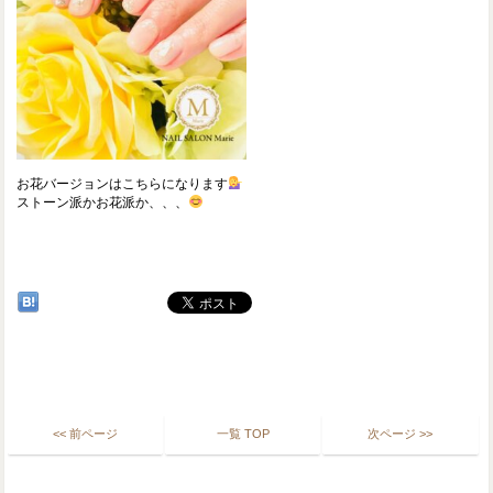
お花バージョンはこちらになります
ストーン派かお花派か、、、
<< 前ページ
一覧 TOP
次ページ >>